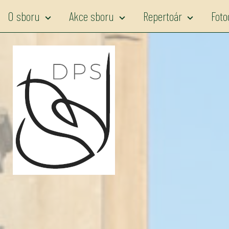
O sboru
Akce sboru
Repertoár
Foto
expand_more
expand_more
expand_more