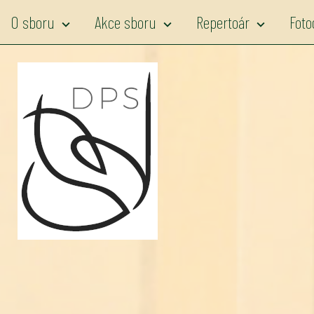
O sboru
Akce sboru
Repertoár
Foto
expand_more
expand_more
expand_more